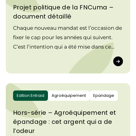
Projet politique de la FNCuma –
inscrivant nos actions et nos positions.
document détaillé
Chaque nouveau mandat est l’occasion de
fixer le cap pour les années qui suivent.
C’est l’intention qui a été mise dans ce
projet politique qui s’appuie sur tous les
précédents, Ce projet politique marque
une ambition commune, celle que se
donne le conseil d’administration de la
FNCuma. Il définit une direction dans
Edition Entraid
Agroéquipement
Epandage
laquelle nous voulons avancer, en y
Hors-série – Agroéquipement et
inscrivant nos actions et nos positions.
épandage : cet argent qui a de
l’odeur