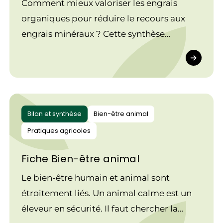
Comment mieux valoriser les engrais
organiques pour réduire le recours aux
engrais minéraux ? Cette synthèse
technique s’appuie sur les travaux menés
par le réseau CUMA de l’Ouest. Ces projets
ont permis de produire des références
techniques, économiques et
organisationnelles issues d’essais et suivis
Bilan et synthèse
Bien-être animal
de terrain et de retours d’expériences
Pratiques agricoles
d’agriculteurs, avec pour objectif de
Fiche Bien-être animal
valoriser au maximum le potentiel
agronomique des effluents organiques,
Le bien-être humain et animal sont
notamment par une meilleure maîtrise de
étroitement liés. Un animal calme est un
l’épandage.
éleveur en sécurité. Il faut chercher la