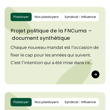
Plaidoyer
Nos plaidoyers
Syndical - Influence
Projet politique de la FNCuma –
document synthétique
Chaque nouveau mandat est l’occasion de
fixer le cap pour les années qui suivent.
C’est l’intention qui a été mise dans ce
projet politique qui s’appuie sur tous les
précédents, Ce projet politique marque
une ambition commune, celle que se
donne le conseil d’administration de la
FNCuma. Il définit une direction dans
Plaidoyer
Nos plaidoyers
Syndical - Influence
laquelle nous voulons avancer, en y