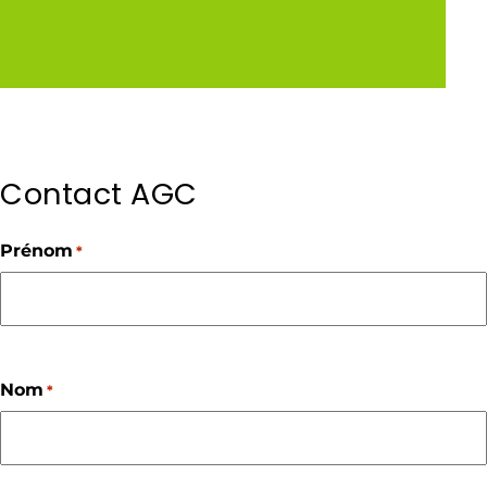
Contact AGC
Prénom
*
Prénom
Nom
*
Nom