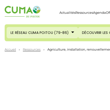
Actualités
Ressources
Agenda
Of
LE RÉSEAU CUMA POITOU (79-86)
DÉCOUVRIR LES
Accueil
»
Ressources
»
Agriculture, installation, renouvelleme