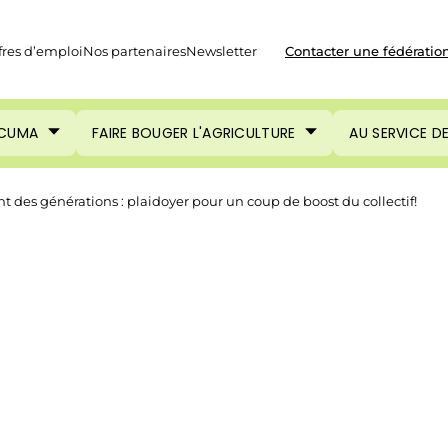
fres d’emploi
Nos partenaires
Newsletter
Contacter une fédératio
 CUMA
FAIRE BOUGER L'AGRICULTURE
AU SERVICE D
nt des générations : plaidoyer pour un coup de boost du collectif!