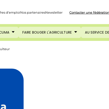
fres d’emploi
Nos partenaires
Newsletter
Contacter une fédératio
 CUMA
FAIRE BOUGER L'AGRICULTURE
AU SERVICE D
culteur